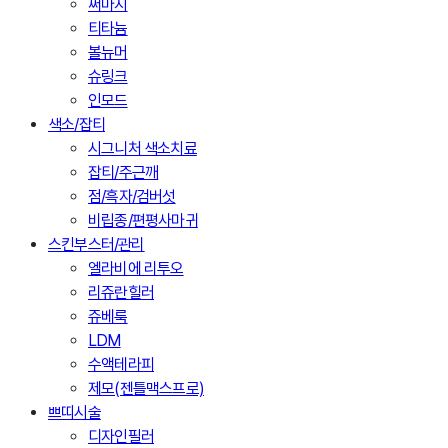
써마지
티타늄
볼뉴머
슈링크
인모드
색소/잡티
시그니처 색소치료
잡티/주근깨
점/흑자/검버섯
비립종/편평사마귀
스킨부스터/관리
엘라비에 리투오
리쥬란힐러
쥬베룩
LDM
수액테라피
제모(젠틀맥스프로)
쁘띠시술
디자인필러