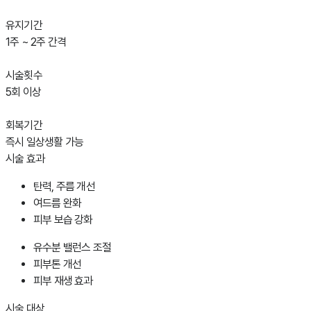
유지기간
1주 ~ 2주 간격
시술횟수
5회 이상
회복기간
즉시 일상생활 가능
시술 효과
탄력, 주름 개선
여드름 완화
피부 보습 강화
유수분 밸런스 조절
피부톤 개선
피부 재생 효과
시술 대상