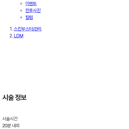
이벤트
전후사진
칼럼
스킨부스터/관리
LDM
LDM
LDM
피부 깊숙한 균형을 부드럽게 되돌리는 시간
시술 정보
시술시간
20분 내외