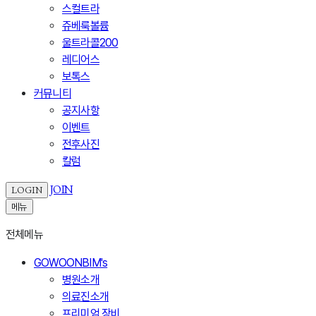
스컬트라
쥬베룩볼륨
울트라콜200
레디어스
보톡스
커뮤니티
공지사항
이벤트
전후사진
칼럼
JOIN
LOGIN
메뉴
전체메뉴
GOWOONBIM's
병원소개
의료진소개
프리미엄 장비