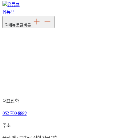
유튜브
퀵메뉴 토글 버튼
Talk With us
피부 상태에 대한 이야기는 상담에서부터 시작됩니다
부담 없이 현재의 피부를 들려주세요
상담 · 예약 문의
대표전화
052-700-8889
주소
울산 매곡교차로 신협 건물 2층