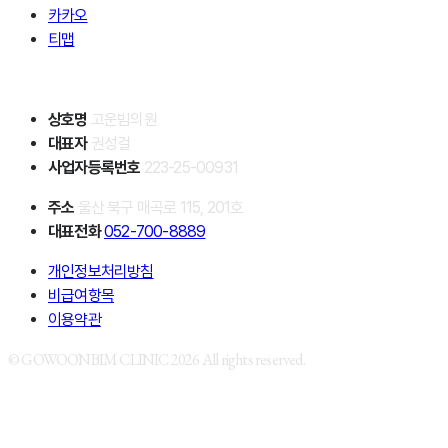
카카오
티맵
상호명
고운빔의원
대표자
권성걸
사업자등록번호
223-25-00931
주소
울산 북구 매곡로 115, 201호
대표전화
052-700-8889
개인정보처리방침
비급여항목
이용약관
© GOWOONBIM CLINIC 2026 All rights reserved.