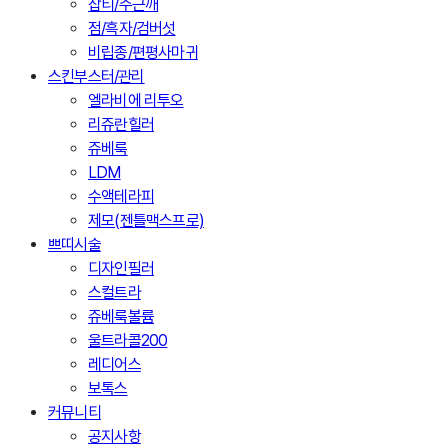
잡티/주근깨
점/흑자/검버섯
비립종/편평사마귀
스킨부스터/관리
엘라비에 리투오
리쥬란힐러
쥬베룩
LDM
수액테라피
제모(젠틀맥스프로)
쁘띠시술
디자인필러
스컬트라
쥬베룩볼륨
울트라콜200
레디어스
보톡스
커뮤니티
공지사항