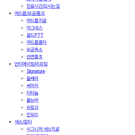
진료시간/오시는길
여드름/모공/홍조
여드름치료
아그네스
골드PTT
여드름흉터
모공축소
안면홍조
안티에이징/리프팅
Signature
울쎄라
써마지
티타늄
볼뉴머
슈링크
인모드
색소/잡티
시그니처 색소치료