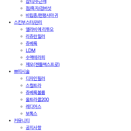
잡티/주근깨
점/흑자/검버섯
비립종/편평사마귀
스킨부스터/관리
엘라비에 리투오
리쥬란힐러
쥬베룩
LDM
수액테라피
제모(젠틀맥스프로)
쁘띠시술
디자인필러
스컬트라
쥬베룩볼륨
울트라콜200
레디어스
보톡스
커뮤니티
공지사항