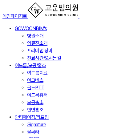
메인페이지로
GOWOONBIM's
병원소개
의료진소개
프리미엄 장비
진료시간/오시는길
여드름/모공/홍조
여드름치료
아그네스
골드PTT
여드름흉터
모공축소
안면홍조
안티에이징/리프팅
Signature
울쎄라