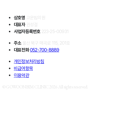
상호명
고운빔의원
대표자
권성걸
사업자등록번호
223-25-00931
주소
울산 북구 매곡로 115, 201호
대표전화
052-700-8889
개인정보처리방침
비급여항목
이용약관
© GOWOONBIM CLINIC 2026 All rights reserved.