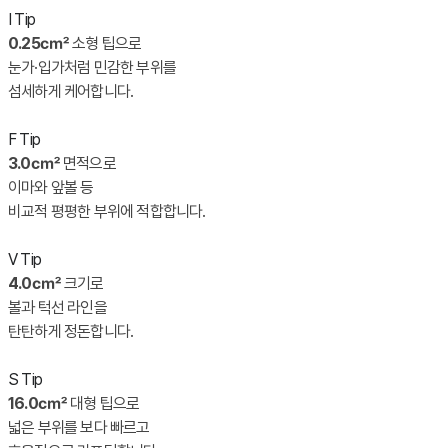
I Tip
0.25㎠
소형 팁으로
눈가·입가처럼 민감한 부위를
섬세하게 케어합니다.
F Tip
3.0㎠
면적으로
이마와 앞볼 등
비교적 평평한 부위에 적합합니다.
V Tip
4.0㎠
크기로
볼과 턱선 라인을
탄탄하게 정돈합니다.
S Tip
16.0㎠
대형 팁으로
넓은 부위를 보다 빠르고