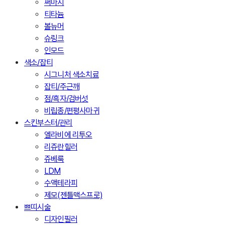
써마지
티타늄
볼뉴머
슈링크
인모드
색소/잡티
시그니처 색소치료
잡티/주근깨
점/흑자/검버섯
비립종/편평사마귀
스킨부스터/관리
엘라비에 리투오
리쥬란힐러
쥬베룩
LDM
수액테라피
제모(젠틀맥스프로)
쁘띠시술
디자인필러