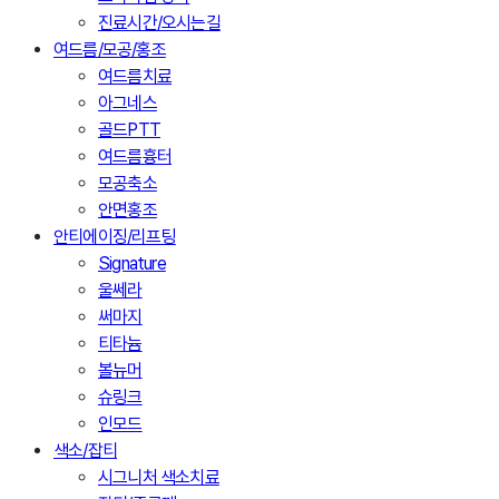
진료시간/오시는길
여드름/모공/홍조
여드름치료
아그네스
골드PTT
여드름흉터
모공축소
안면홍조
안티에이징/리프팅
Signature
울쎄라
써마지
티타늄
볼뉴머
슈링크
인모드
색소/잡티
시그니처 색소치료