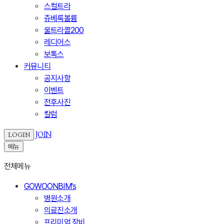
스컬트라
쥬베룩볼륨
울트라콜200
레디어스
보톡스
커뮤니티
공지사항
이벤트
전후사진
칼럼
JOIN
LOGIN
메뉴
전체메뉴
GOWOONBIM's
병원소개
의료진소개
프리미엄 장비