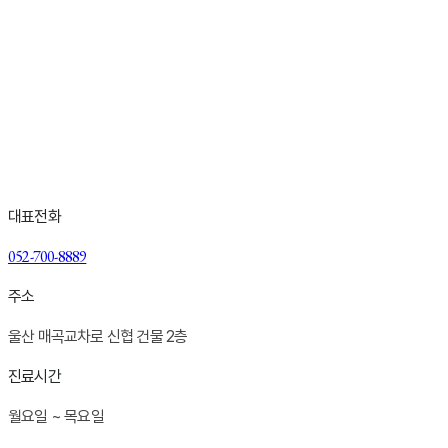
Talk With us
피부 상태에 대한 이야기는 상담에서부터 시작됩니다
부담 없이 현재의 피부를 들려주세요
상담 · 예약 문의
대표전화
052-700-8889
주소
울산 매곡교차로 신협 건물 2층
진료시간
월요일 ~ 목요일