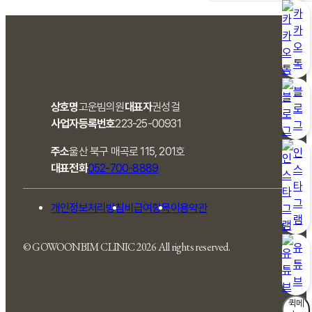
카
카
오
톡
블
상호명
고운빔의원
대표자
권성걸
로
사업자등록번호
223-25-00931
그
주소
울산 북구 매곡로 115, 201호
인
대표전화
052-700-8889
스
타
그
개인정보처리방침
비급여항목
이용약관
램
© GOWOONBIM CLINIC 2026 All rights reserved.
유
튜
브
퀵메