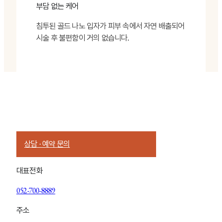
부담 없는 케어
침투된 골드 나노 입자가 피부 속에서 자연 배출되어
시술 후 불편함이 거의 없습니다.
Talk With us
피부 상태에 대한 이야기는 상담에서부터 시작됩니다
부담 없이 현재의 피부를 들려주세요
상담 · 예약 문의
대표전화
052-700-8889
주소