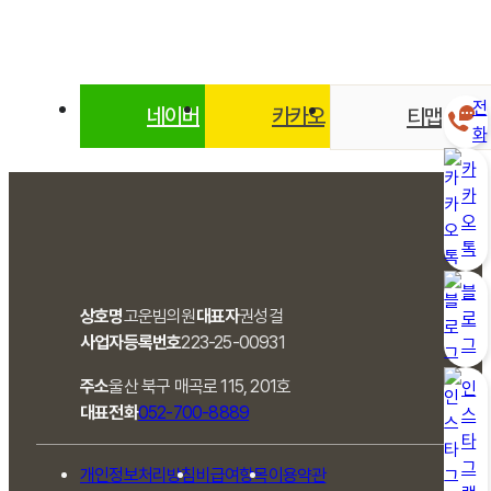
전
네이버
카카오
티맵
화
카
카
오
톡
블
상호명
고운빔의원
대표자
권성걸
로
사업자등록번호
223-25-00931
그
주소
울산 북구 매곡로 115, 201호
인
대표전화
052-700-8889
스
타
그
개인정보처리방침
비급여항목
이용약관